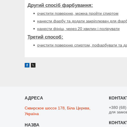
Другий спосіб фарбування:
очистити поверхню, можна пройти спиртом
нанести фарбу та додати закріплювач для фарби
нанести фініш, через 20 хвилин і полірувати
Третий способ:
очистити поверхню спиртом, пофарбувати та да
+380 (68)
Сквирское шоссе 178, Біла Церква,
для замо
Україна