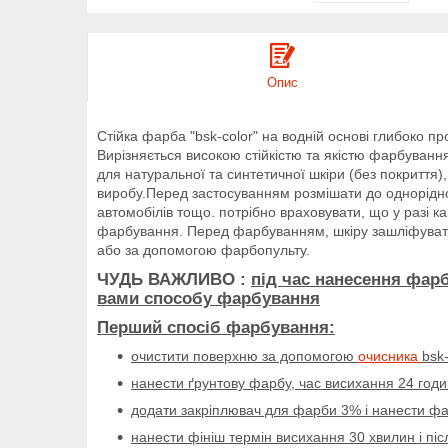
Опис
Стійка фарба "bsk-color" на водній основі глибоко п
Вирізняється високою стійкістю та якістю фарбування
для натуральної та синтетичної шкіри (без покриття)
виробу.Перед застосуванням розмішати до однорідно
автомобілів тощо. потрібно враховувати, що у разі к
фарбування. Перед фарбуванням, шкіру зашліфувати
або за допомогою фарбопульту.
ЧУДЬ ВАЖЛИВО :
під час нанесення фар
вами способу фарбування
Перший спосіб фарбування:
очистити поверхню за допомогою
очисника
bsk
нанести ґрунтову фарбу, час висихання 24 год
додати закріплювач для фарби 3% і нанести фа
нанести фініш термін висихання 30 хвилин і пі