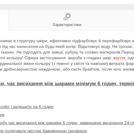
Характеристики
роникає в структуру шкіри, ефективно підфарбовує й перефарбовує в
 під час нанесення на будь-який колір. Відштовхує воду. Не тріскає
, тканин. Не підходить для замші, нубуку та схожих матеріалів.Пере
го кольору! Сфера застосування: вироби з гладких шкір:
взуття
, од
ардинальної зміни кольору (з темної у світлі та навпаки) витрата ф
 дрібнозернистою наждачкою, або скотч брайтом, після чого знеж
би, час висихання між шарами мінімум
6 годин, термі
-color
і залишити на 6 годин
ини
рбу час висихання між шарами 6 годин, завершене висихання 24 г
сля полірувати чистою бавовняною ганчіркою