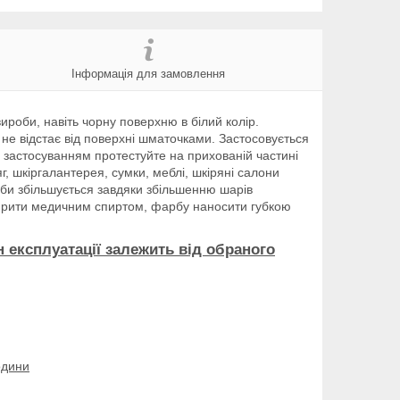
Інформація для замовлення
ироби, навіть чорну поверхню в білий колір.
, не відстає від поверхні шматочками. Застосовується
д застосуванням протестуйте на прихованій частині
яг, шкіргалантерея, сумки, меблі, шкіряні салони
арби збільшується завдяки збільшенню шарів
ирити медичним спиртом, фарбу наносити губкою
н експлуатації залежить від обраного
одини