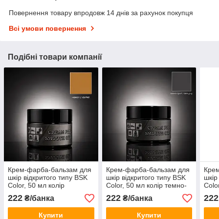
Повернення товару впродовж 14 днів за рахунок покупця
Всі умови повернення
Подібні товари компанії
Крем-фарба-бальзам для
Крем-фарба-бальзам для
Кре
шкір відкритого типу BSK
шкір відкритого типу BSK
шкір
Color, 50 мл колір
Color, 50 мл колір темно-
Colo
верблюд
сірий
ней
222
222
222
₴/банка
₴/банка
Купити
Купити