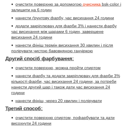
очистити поверхню за допомогою
очисника
bsk-color
і
залишити на 6 годин
нанести ґрунтову фарбу, час висихання 24 години
додати закріплювач для фарби 3% і нанести фарбу
час висихання між шарами 6 годин, завершене
висихання 24 години
нанести фініш термін висихання 30 хвилин і після
полірувати чистою бавовняною ганчіркою
Другий спосіб фарбування:
очистити поверхню, можна пройти спиртом
нанести фарбу та додати закріплювач для фарби 3%
кількості фарби, час висихання 24 години, за потреби
нанести другий шар і також дати час висихання 24
години
нанести фініш, через 20 хвилин і полірувати
Третий способ:
очистити поверхню спиртом, пофарбувати та дати
висохнути 24 години