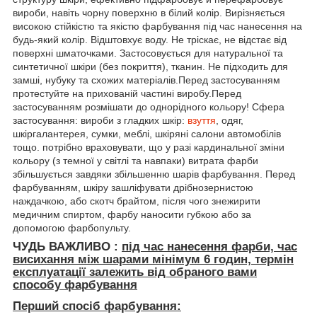
вироби, навіть чорну поверхню в білий колір. Вирізняється
високою стійкістю та якістю фарбування під час нанесення на
будь-який колір. Відштовхує воду. Не тріскає, не відстає від
поверхні шматочками. Застосовується для натуральної та
синтетичної шкіри (без покриття), тканин. Не підходить для
замші, нубуку та схожих матеріалів.Перед застосуванням
протестуйте на прихованій частині виробу.Перед
застосуванням розмішати до однорідного кольору! Сфера
застосування: вироби з гладких шкір:
взуття
, одяг,
шкіргалантерея, сумки, меблі, шкіряні салони автомобілів
тощо. потрібно враховувати, що у разі кардинальної зміни
кольору (з темної у світлі та навпаки) витрата фарби
збільшується завдяки збільшенню шарів фарбування. Перед
фарбуванням, шкіру зашліфувати дрібнозернистою
наждачкою, або скотч брайтом, після чого знежирити
медичним спиртом, фарбу наносити губкою або за
допомогою фарбопульту.
ЧУДЬ ВАЖЛИВО :
під час нанесення фарби, час
висихання між шарами мінімум
6 годин, термін
експлуатації залежить від обраного вами
способу фарбування
Перший спосіб фарбування: