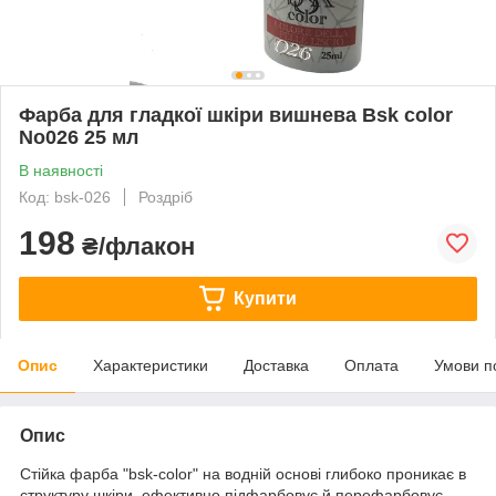
Фарба для гладкої шкіри вишнева Bsk color
No026 25 мл
В наявності
Код: bsk-026
Роздріб
198
₴/флакон
Купити
Опис
Характеристики
Доставка
Оплата
Умови п
Опис
Стійка фарба "bsk-color" на водній основі глибоко проникає в
структуру шкіри, ефективно підфарбовує й перефарбовує