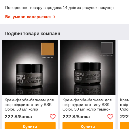
Повернення товару впродовж 14 днів за рахунок покупця
Всі умови повернення
Подібні товари компанії
Крем-фарба-бальзам для
Крем-фарба-бальзам для
Кре
шкір відкритого типу BSK
шкір відкритого типу BSK
шкір
Color, 50 мл колір
Color, 50 мл колір темно-
Colo
верблюд
сірий
ней
222
222
222
₴/банка
₴/банка
Купити
Купити