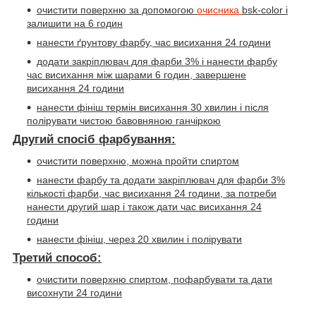
очистити поверхню за допомогою
очисника
bsk-color
і
залишити на 6 годин
нанести ґрунтову фарбу, час висихання 24 години
додати закріплювач для фарби 3% і нанести фарбу
час висихання між шарами 6 годин, завершене
висихання 24 години
нанести фініш термін висихання 30 хвилин і після
полірувати чистою бавовняною ганчіркою
Другий спосіб фарбування:
очистити поверхню, можна пройти спиртом
нанести фарбу та додати закріплювач для фарби 3%
кількості фарби, час висихання 24 години, за потреби
нанести другий шар і також дати час висихання 24
години
нанести фініш, через 20 хвилин і полірувати
Третий способ:
очистити поверхню спиртом, пофарбувати та дати
висохнути 24 години