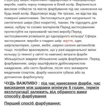
вироби, навіть чорну поверхню в білий колір. Вирізняється
високою стійкістю та якістю фарбування під час нанесення на
будь-який колір. Відштовхує воду. Не тріскає, не відстає від
поверхні шматочками. Застосовується для натуральної та
синтетичної шкіри (без покриття), тканин. Не підходить для
замші, нубуку та схожих матеріалів.Перед застосуванням
протестуйте на прихованій частині виробу.Перед
застосуванням розмішати до однорідного кольору! Сфера
застосування: вироби з гладких шкір:
взуття
, одяг,
шкіргалантерея, сумки, меблі, шкіряні салони автомобілів
тощо. потрібно враховувати, що у разі кардинальної зміни
кольору (з темної у світлі та навпаки) витрата фарби
збільшується завдяки збільшенню шарів фарбування. Перед
фарбуванням, шкіру зашліфувати дрібнозернистою
наждачкою, або скотч брайтом, після чого знежирити
медичним спиртом, фарбу наносити губкою або за
допомогою фарбопульту.
ЧУДЬ ВАЖЛИВО :
під час нанесення фарби, час
висихання між шарами мінімум
6 годин, термін
експлуатації залежить від обраного вами
способу фарбування
Перший спосіб фарбування: