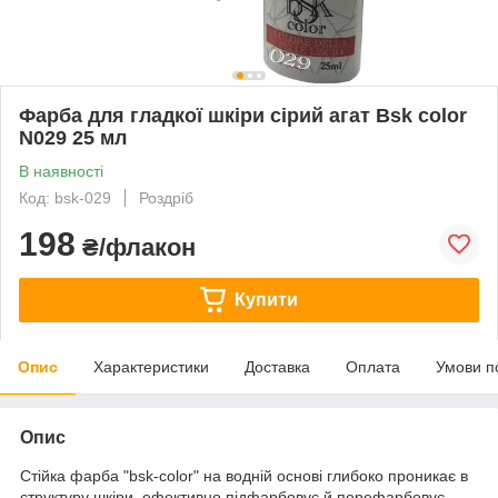
Фарба для гладкої шкіри сірий агат Bsk color
N029 25 мл
В наявності
Код: bsk-029
Роздріб
198
₴/флакон
Купити
Опис
Характеристики
Доставка
Оплата
Умови п
Опис
Стійка фарба "bsk-color" на водній основі глибоко проникає в
структуру шкіри, ефективно підфарбовує й перефарбовує