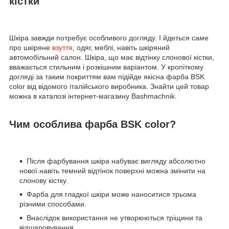
кістки
Шкіра завжди потребує особливого догляду. І йдеться саме
про шкіряне
взуття
, одяг, меблі, навіть шкіряний
автомобільний салон. Шкіра, що має відтінку слонової кістки,
вважається стильним і розкішним варіантом. У кропіткому
догляді за таким покриттям вам підійде якісна фарба BSK
color від відомого італійського виробника. Знайти цей товар
можна в каталозі інтернет-магазину Bashmachnik.
Чим особлива фарба BSK color?
Після фарбування шкіра набуває вигляду абсолютно
нової.навіть темний відтінок поверхні можна змінити на
слонову кістку.
Фарба для гладкої шкіри може наноситися трьома
різними способами.
Внаслідок використання не утворюються тріщини та
відшаровування.