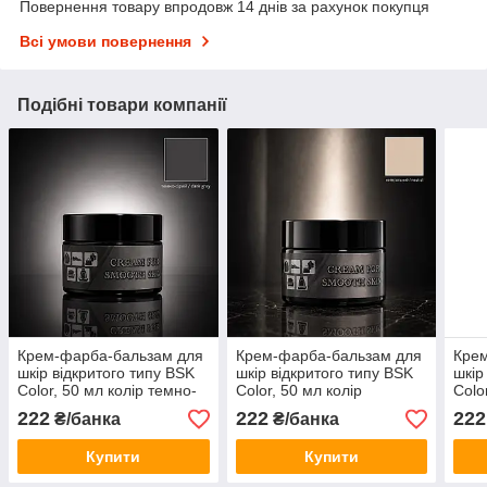
Повернення товару впродовж 14 днів за рахунок покупця
Всі умови повернення
Подібні товари компанії
Крем-фарба-бальзам для
Крем-фарба-бальзам для
Кре
шкір відкритого типу BSK
шкір відкритого типу BSK
шкір
Color, 50 мл колір темно-
Color, 50 мл колір
Colo
сірий
нейтральний
кори
222
222
222
₴/банка
₴/банка
Купити
Купити