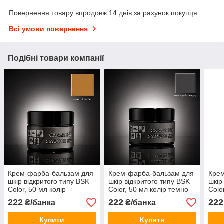
Повернення товару впродовж 14 днів за рахунок покупця
Всі умови повернення
Подібні товари компанії
Крем-фарба-бальзам для
Крем-фарба-бальзам для
Кре
шкір відкритого типу BSK
шкір відкритого типу BSK
шкір
Color, 50 мл колір
Color, 50 мл колір темно-
Colo
верблюд
сірий
ней
222
222
222
₴/банка
₴/банка
Купити
Купити