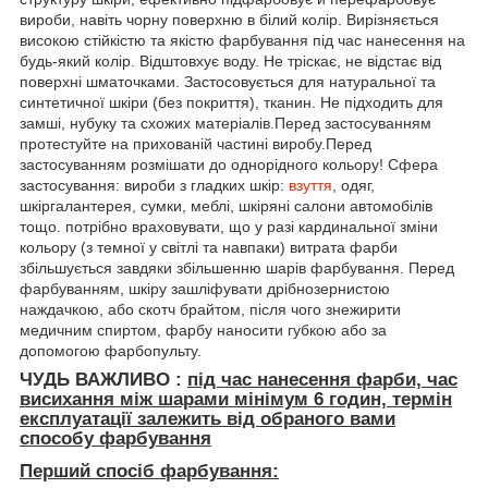
вироби, навіть чорну поверхню в білий колір. Вирізняється
високою стійкістю та якістю фарбування під час нанесення на
будь-який колір. Відштовхує воду. Не тріскає, не відстає від
поверхні шматочками. Застосовується для натуральної та
синтетичної шкіри (без покриття), тканин. Не підходить для
замші, нубуку та схожих матеріалів.Перед застосуванням
протестуйте на прихованій частині виробу.Перед
застосуванням розмішати до однорідного кольору! Сфера
застосування: вироби з гладких шкір:
взуття
, одяг,
шкіргалантерея, сумки, меблі, шкіряні салони автомобілів
тощо. потрібно враховувати, що у разі кардинальної зміни
кольору (з темної у світлі та навпаки) витрата фарби
збільшується завдяки збільшенню шарів фарбування. Перед
фарбуванням, шкіру зашліфувати дрібнозернистою
наждачкою, або скотч брайтом, після чого знежирити
медичним спиртом, фарбу наносити губкою або за
допомогою фарбопульту.
ЧУДЬ ВАЖЛИВО :
під час нанесення фарби, час
висихання між шарами мінімум
6 годин, термін
експлуатації залежить від обраного вами
способу фарбування
Перший спосіб фарбування: