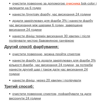
очистити поверхню за допомогою
очисника
bsk-color
і
залишити на 6 годин
нанести ґрунтову фарбу, час висихання 24 години
додати закріплювач для фарби 3% і нанести фарбу
час висихання між шарами 6 годин, завершене
висихання 24 години
нанести фініш термін висихання 30 хвилин і після
полірувати чистою бавовняною ганчіркою
Другий спосіб фарбування:
очистити поверхню, можна пройти спиртом
нанести фарбу та додати закріплювач для фарби 3%
кількості фарби, час висихання 24 години, за потреби
нанести другий шар і також дати час висихання 24
години
нанести фініш, через 20 хвилин і полірувати
Третий способ:
очистити поверхню спиртом, пофарбувати та дати
висохнути 24 години