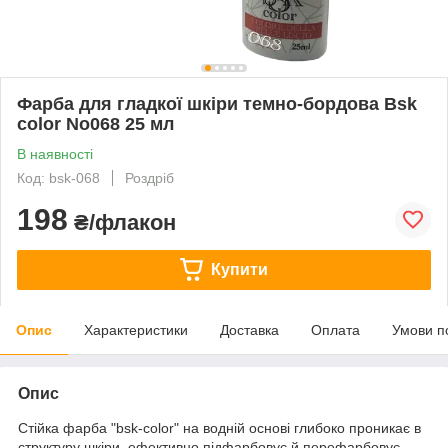
Фарба для гладкої шкіри темно-бордова Bsk
color No068 25 мл
В наявності
Код: bsk-068
Роздріб
198
₴/флакон
Купити
Опис
Характеристики
Доставка
Оплата
Умови п
Опис
Стійка фарба "bsk-color" на водній основі глибоко проникає в
структуру шкіри, ефективно підфарбовує й перефарбовує