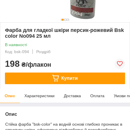
Фарба для гладкої шкіри персик-рожевий Bsk
color No094 25 мл
В наявності
Код: bsk-094
Роздріб
198
₴/флакон
Купити
Опис
Характеристики
Доставка
Оплата
Умови п
Опис
Стійка фарба "bsk-color" на водній основі глибоко проникає в
структуру шкіри, ефективно підфарбовує й перефарбовує