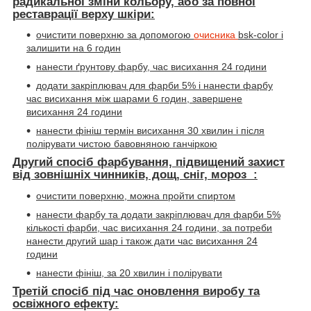
радикальної зміни кольору, або за повної
реставрації верху шкіри:
очистити поверхню за допомогою
очисника
bsk-color
і
залишити на 6 годин
нанести ґрунтову фарбу, час висихання 24 години
додати закріплювач для фарби 5% і нанести фарбу
час висихання між шарами 6 годин, завершене
висихання 24 години
нанести фініш термін висихання 30 хвилин і після
полірувати чистою бавовняною ганчіркою
Другий спосіб фарбування, підвищений захист
від зовнішніх чинників, дощ, сніг, мороз :
очистити поверхню, можна пройти спиртом
нанести фарбу та додати закріплювач для фарби 5%
кількості фарби, час висихання 24 години, за потреби
нанести другий шар і також дати час висихання 24
години
нанести фініш, за 20 хвилин і полірувати
Третій спосіб під час оновлення виробу та
освіжного ефекту: