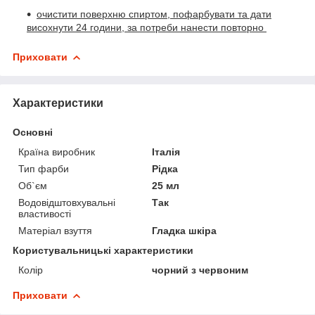
очистити поверхню спиртом, пофарбувати та дати
висохнути 24 години, за потреби нанести повторно
Приховати
Характеристики
Основні
Країна виробник
Італія
Тип фарби
Рідка
Об`єм
25 мл
Водовідштовхувальні
Так
властивості
Матеріал взуття
Гладка шкіра
Користувальницькі характеристики
Колір
чорний з червоним
Приховати