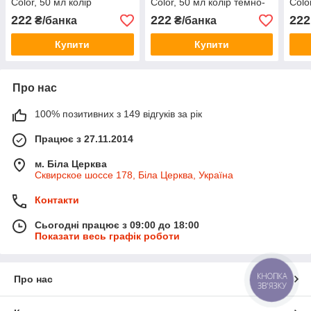
Color, 50 мл колір
Color, 50 мл колір темно-
Colo
верблюд
сірий
ней
222
222
222
₴/банка
₴/банка
Купити
Купити
Про нас
100% позитивних з 149 відгуків за рік
Працює з 27.11.2014
м. Біла Церква
Сквирское шоссе 178, Біла Церква, Україна
Контакти
Сьогодні працює з 09:00 до 18:00
Показати весь графік роботи
КНОПКА
Про нас
ЗВ'ЯЗКУ