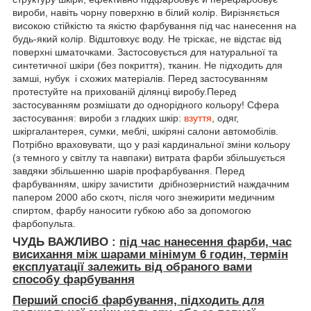
вироби, навіть чорну поверхню в білий колір. Вирізняється
високою стійкістю та якістю фарбування під час нанесення на
будь-який колір. Відштовхує воду. Не тріскає, не відстає від
поверхні шматочками. Застосовується для натуральної та
синтетичної шкіри (без покриття), тканин. Не підходить для
замші, нубук і схожих матеріалів. Перед застосуванням
протестуйте на прихованій ділянці виробу.Перед
застосуванням розмішати до однорідного кольору! Сфера
застосування: вироби з гладких шкір:
взуття
, одяг,
шкіргалантерея, сумки, меблі, шкіряні салони автомобілів.
Потрібно враховувати, що у разі кардинальної зміни кольору
(з темного у світлу та навпаки) витрата фарби збільшується
завдяки збільшенню шарів профарбування. Перед
фарбуванням, шкіру зачистити дрібнозернистий наждачним
папером 2000 або скотч, після чого знежирити медичним
спиртом, фарбу наносити губкою або за допомогою
фарбопульта.
ЧУДЬ ВАЖЛИВО :
під час нанесення фарби, час
висихання між шарами мінімум
6 годин, термін
експлуатації залежить від обраного вами
способу фарбування
Перший спосіб фарбування, підходить для