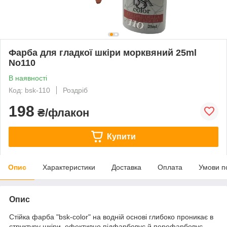
Фарба для гладкої шкіри морквяний 25ml
No110
В наявності
Код: bsk-110
Роздріб
198
₴/флакон
Купити
Опис
Характеристики
Доставка
Оплата
Умови п
Опис
Стійка фарба "bsk-color" на водній основі глибоко проникає в
структуру шкіри, ефективно підфарбовує й перефарбовує