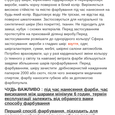
вироби, навіть чорну поверхню в білий колір. Вирізняється
високою стійкістю та якістю фарбування під час нанесення на
будь-який колір. Відштовхує воду. Не тріскає, не відстає від
поверхні шматочками. Застосовується для натуральної та
синтетичної шкіри (без покриття), тканин. Не підходить для
замші, нубук і схожих матеріалів. Перед застосуванням
протестуйте на прихованій ділянці виробу.Перед
застосуванням розмішати до однорідного кольору! Сфера
застосування: вироби з гладких шкір:
взуття
, одяг,
шкіргалантерея, сумки, меблі, шкіряні салони автомобілів.
Потрібно враховувати, що у разі кардинальної зміни кольору
(з темного у світлу та навпаки) витрата фарби збільшується
завдяки збільшенню шарів профарбування. Перед
фарбуванням, шкіру зачистити дрібнозернистий наждачним
папером 2000 або скотч, після чого знежирити медичним
спиртом, фарбу наносити губкою або за допомогою
фарбопульта.
ЧУДЬ ВАЖЛИВО :
під час нанесення фарби, час
висихання між шарами мінімум
6 годин, термін
експлуатації залежить від обраного вами
способу фарбування
Перший спосіб фарбування, підходить для