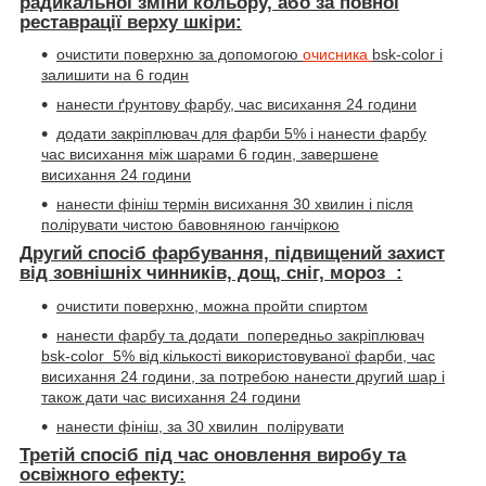
радикальної зміни кольору, або за повної
реставрації верху шкіри:
очистити поверхню за допомогою
очисника
bsk-color
і
залишити на 6 годин
нанести ґрунтову фарбу, час висихання 24 години
додати закріплювач для фарби 5% і нанести фарбу
час висихання між шарами 6 годин, завершене
висихання 24 години
нанести фініш термін висихання 30 хвилин і після
полірувати чистою бавовняною ганчіркою
Другий спосіб фарбування, підвищений захист
від зовнішніх чинників, дощ, сніг, мороз :
очистити поверхню, можна пройти спиртом
нанести фарбу та додати попередньо закріплювач
bsk-color 5% від кількості використовуваної фарби, час
висихання 24 години, за потребою нанести другий шар і
також дати час висихання 24 години
нанести фініш, за 30 хвилин полірувати
Третій спосіб під час оновлення виробу та
освіжного ефекту: