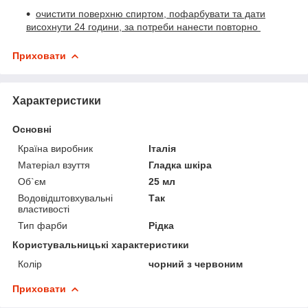
очистити поверхню спиртом, пофарбувати та дати
висохнути 24 години, за потреби нанести повторно
Приховати
Характеристики
Основні
Країна виробник
Італія
Матеріал взуття
Гладка шкіра
Об`єм
25 мл
Водовідштовхувальні
Так
властивості
Тип фарби
Рідка
Користувальницькі характеристики
Колір
чорний з червоним
Приховати