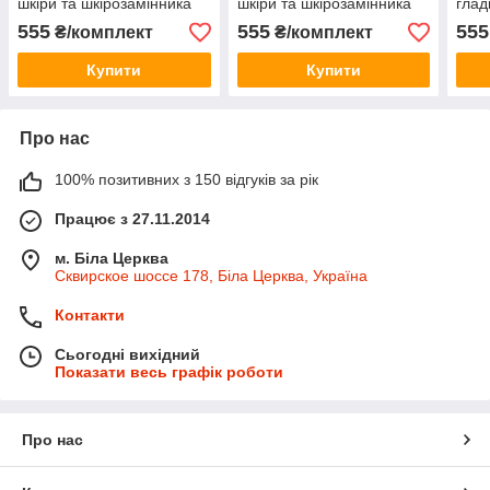
шкіри та шкірозамінника
шкіри та шкірозамінника
глад
25 мл + аплікатор
25 мл + аплікатор
шкір
555
555
555
₴/комплект
₴/комплект
аплі
Купити
Купити
Про нас
100% позитивних з 150 відгуків за рік
Працює з 27.11.2014
м. Біла Церква
Сквирское шоссе 178, Біла Церква, Україна
Контакти
Сьогодні вихідний
Показати весь графік роботи
Про нас