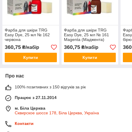
Фарба для шкіри TRG
Фарба для шкіри TRG
Фарб
Easy Dye, 25 мл № 162
Easy Dye, 25 мл № 161
Easy
червона
Magenta (Маджента)
бірю
360,75
360,75
360
₴/набір
₴/набір
Купити
Купити
Про нас
100% позитивних з 150 відгуків за рік
Працює з 27.11.2014
м. Біла Церква
Сквирское шоссе 178, Біла Церква, Україна
Контакти