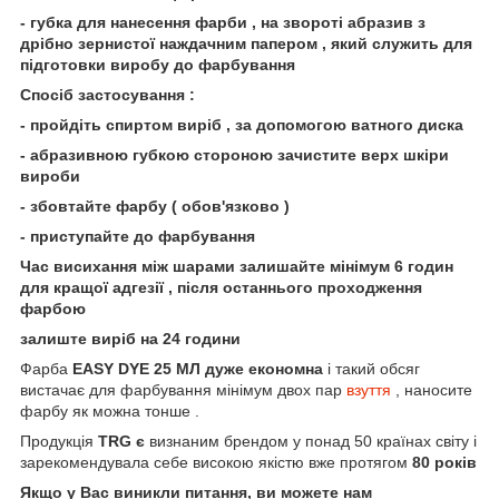
- губка для нанесення фарби , на звороті абразив з
дрібно зернистої наждачним папером , який служить для
підготовки виробу до фарбування
Спосіб застосування :
- пройдіть спиртом виріб , за допомогою ватного диска
- абразивною губкою стороною зачистите верх шкіри
вироби
- збовтайте фарбу ( обов'язково )
- приступайте до фарбування
Час висихання між шарами залишайте мінімум 6 годин
для кращої адгезії , після останнього проходження
фарбою
залиште виріб на 24 години
Фарба
EASY DYE 25 МЛ дуже економна
і такий обсяг
вистачає для фарбування мінімум двох пар
взуття
, наносите
фарбу як можна тонше .
Продукція
TRG є
визнаним брендом у понад 50 країнах світу і
зарекомендувала себе високою якістю вже протягом
80 років
Якщо у Вас виникли питання, ви можете нам