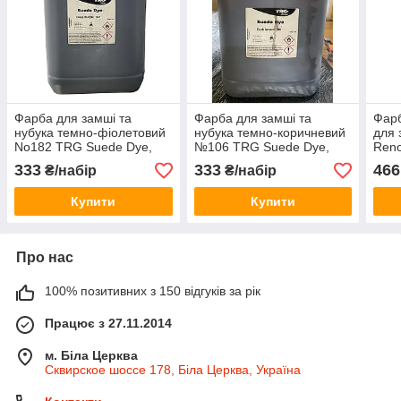
Фарба для замші та
Фарба для замші та
Фарб
нубука темно-фіолетовий
нубука темно-коричневий
для 
No182 TRG Suede Dye,
№106 TRG Suede Dye,
Reno
333
333
466
₴/набір
₴/набір
Купити
Купити
Про нас
100% позитивних з 150 відгуків за рік
Працює з 27.11.2014
м. Біла Церква
Сквирское шоссе 178, Біла Церква, Україна