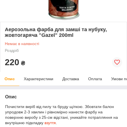
Аерозольна фарба для замші та нубуку,
жовтогаряча "Gazel" 200ml
Немає в наявності
Роздріб
220
₴
Опис
Характеристики
Доставка
Оплата
Умови п
Опис
Почистити виріб від пилу та бруду щіткою. Збовтати балон
упродовж 2-3 хвилин і рівномірно нанести фарбу на
поверхню виробу з 25-см відстані, уникайте потрапляння на
внутрішню підкладку
взуття
.