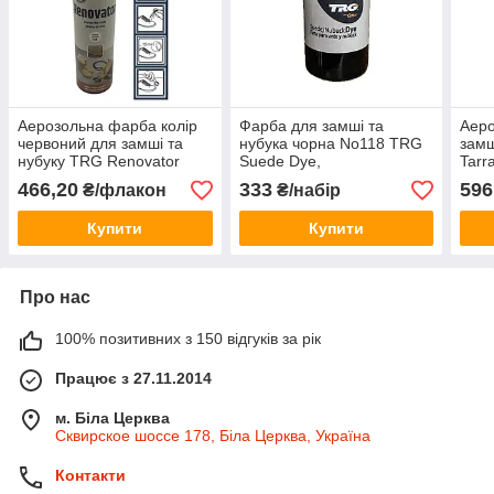
Аерозольна фарба колір
Фарба для замші та
Аер
червоний для замші та
нубука чорна No118 TRG
замш
нубуку TRG Renovator
Suede Dye,
Tarr
250ml #112
466,20
333
596
₴/флакон
₴/набір
Купити
Купити
Про нас
100% позитивних з 150 відгуків за рік
Працює з 27.11.2014
м. Біла Церква
Сквирское шоссе 178, Біла Церква, Україна
Контакти