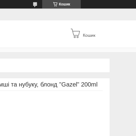
Кошик
Кошик
ші та нубуку, блонд "Gazel" 200ml