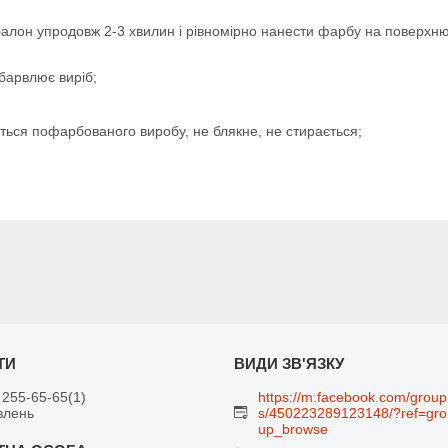
 балон упродовж 2-3 хвилин і рівномірно нанести фарбу на поверхню
абарвлює виріб;
ться пофарбованого виробу, не блякне, не стирається;
 255-65-65
1
https://m.facebook.com/group
влень
s/450223289123148/?ref=gro
up_browse