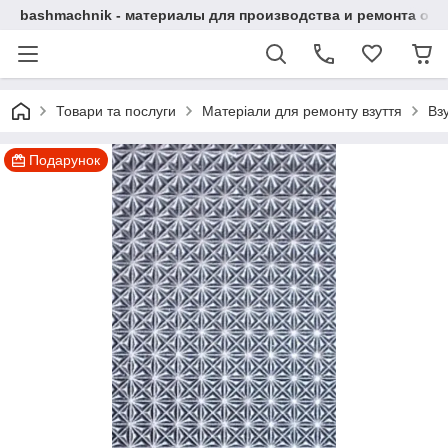
bashmachnik - материалы для производства и ремонта об
Товари та послуги
Матеріали для ремонту взуття
Вз
Подарунок