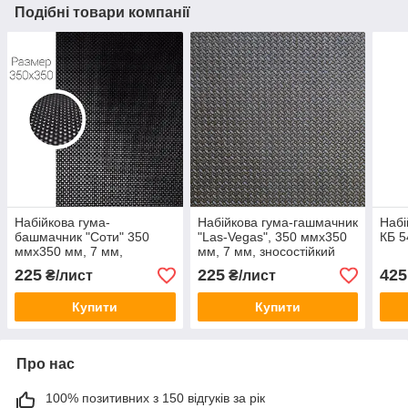
Подібні товари компанії
Набійкова гума-
Набійкова гума-гашмачник
Набі
башмачник "Соти" 350
"Las-Vegas", 350 ммх350
КБ 
ммх350 мм, 7 мм,
мм, 7 мм, зносостійкий
зносостійкий каучук
каучук
225
225
425
₴/лист
₴/лист
Купити
Купити
Про нас
100% позитивних з 150 відгуків за рік