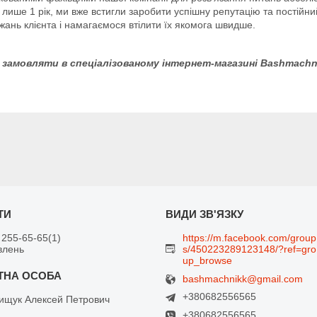
лише 1 рік, ми вже встигли заробити успішну репутацію та постійни
ань клієнта і намагаємося втілити їх якомога швидше.
 замовляти в спеціалізованому інтернет-магазині Bashmachnik
 255-65-65
1
https://m.facebook.com/group
влень
s/450223289123148/?ref=gro
up_browse
bashmachnikk@gmail.com
+380682556565
щук Алексей Петрович
+380682556565