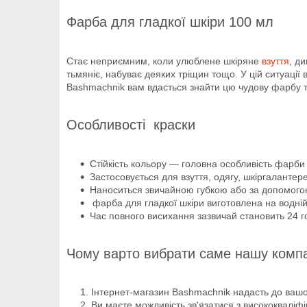
Фарба для гладкої шкіри 100 мл
Стає неприємним, коли улюблене шкіряне
взуття
, д
тьмяніє, набуває деяких тріщин тощо. У цій ситуації
Bashmachnik вам вдасться знайти цю чудову фарбу та
Особливості краски
Стійкість кольору — головна особливість фарби 
Застосовується для взуття, одягу, шкіргалантере
Наноситься звичайною губкою або за допомого
фарба для гладкої шкіри виготовлена на водній
Час повного висихання зазвичай становить 24 г
Чому варто вибрати саме нашу комп
Інтернет-магазин Bashmachnik надасть до вашої
Ви маєте можливість зв'язатися з висококвалі