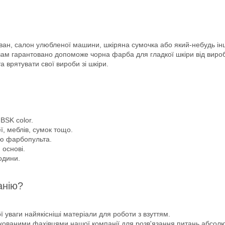
иван, салон улюбленої машини, шкіряна сумочка або який-небудь інши
 вам гарантовано допоможе чорна фарба для гладкої шкіри від вироб
 врятувати свої вироби зі шкіри.
BSK color.
ї, меблів, сумок тощо.
ю фарбопульта.
 основі.
одини.
анію?
 уваги найякісніші матеріали для роботи з взуттям.
фікованими фахівцями нашої компанії для розв'язання питань абсол