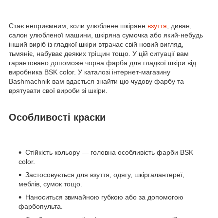
Стає неприємним, коли улюблене шкіряне
взуття
, диван,
салон улюбленої машини, шкіряна сумочка або який-небудь
інший виріб із гладкої шкіри втрачає свій новий вигляд,
тьмяніє, набуває деяких тріщин тощо. У цій ситуації вам
гарантовано допоможе чорна фарба для гладкої шкіри від
виробника BSK color. У каталозі інтернет-магазину
Bashmachnik вам вдасться знайти цю чудову фарбу та
врятувати свої вироби зі шкіри.
Особливості краски
Стійкість кольору — головна особливість фарби BSK
color.
Застосовується для взуття, одягу, шкіргалантереї,
меблів, сумок тощо.
Наноситься звичайною губкою або за допомогою
фарбопульта.