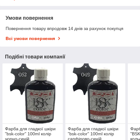
Умови повернення
Повернення товару впродовж 14 днів за рахунок покупця
Всі умови повернення
Подібні товари компанії
Фарба для гладкої шкіри
Фарба для гладкої шкіри
Фарб
"bsk-color" 100ml колір
"bsk-color" 100ml колір
"BSK
чорно-синій
сапфірово-синій
коль