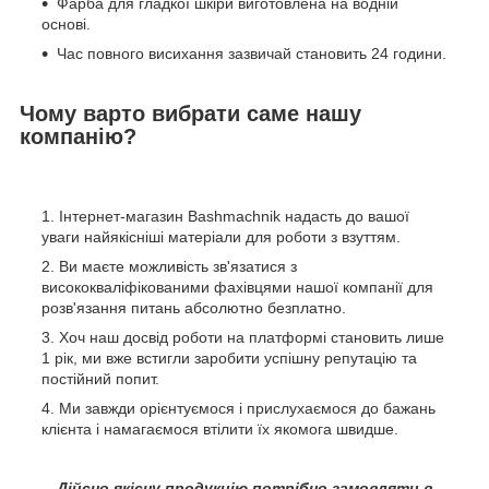
Фарба для гладкої шкіри виготовлена на водній
основі.
Час повного висихання зазвичай становить 24 години.
Чому варто вибрати саме нашу
компанію?
Інтернет-магазин Bashmachnik надасть до вашої
уваги найякісніші матеріали для роботи з взуттям.
Ви маєте можливість зв'язатися з
висококваліфікованими фахівцями нашої компанії для
розв'язання питань абсолютно безплатно.
Хоч наш досвід роботи на платформі становить лише
1 рік, ми вже встигли заробити успішну репутацію та
постійний попит.
Ми завжди орієнтуємося і прислухаємося до бажань
клієнта і намагаємося втілити їх якомога швидше.
Дійсно якісну продукцію потрібно замовляти в