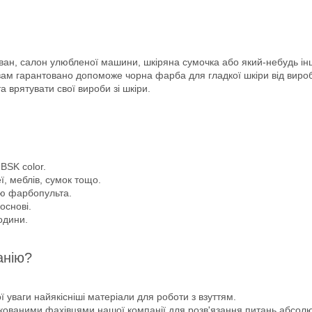
иван, салон улюбленої машини, шкіряна сумочка або який-небудь інши
 вам гарантовано допоможе чорна фарба для гладкої шкіри від вироб
 врятувати свої вироби зі шкіри.
BSK color.
ї, меблів, сумок тощо.
ю фарбопульта.
основі.
одини.
анію?
 уваги найякісніші матеріали для роботи з взуттям.
фікованими фахівцями нашої компанії для розв'язання питань абсол