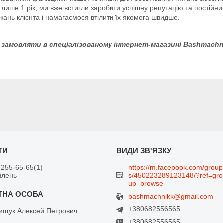
лише 1 рік, ми вже встигли заробити успішну репутацію та постійни
ань клієнта і намагаємося втілити їх якомога швидше.
 замовляти в спеціалізованому інтернет-магазині Bashmachnik
 255-65-65
1
https://m.facebook.com/group
влень
s/450223289123148/?ref=gro
up_browse
bashmachnikk@gmail.com
+380682556565
щук Алексей Петрович
+380682556565