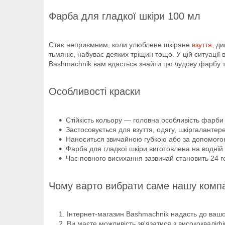
Фарба для гладкої шкіри 100 мл
Стає неприємним, коли улюблене шкіряне
взуття
, д
тьмяніє, набуває деяких тріщин тощо. У цій ситуації
Bashmachnik вам вдасться знайти цю чудову фарбу та
Особливості краски
Стійкість кольору — головна особливість фарби 
Застосовується для взуття, одягу, шкіргалантере
Наноситься звичайною губкою або за допомого
Фарба для гладкої шкіри виготовлена на водній 
Час повного висихання зазвичай становить 24 г
Чому варто вибрати саме нашу комп
Інтернет-магазин Bashmachnik надасть до вашої
Ви маєте можливість зв'язатися з висококвалі