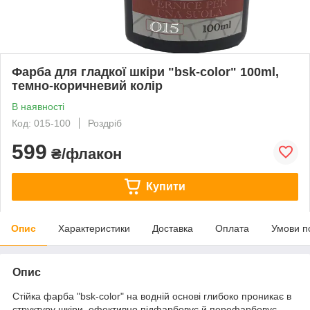
Фарба для гладкої шкіри "bsk-color" 100ml,
темно-коричневий колір
В наявності
Код: 015-100
Роздріб
599
₴/флакон
Купити
Опис
Характеристики
Доставка
Оплата
Умови п
Опис
Стійка фарба "bsk-color" на водній основі глибоко проникає в
структуру шкіри, ефективно підфарбовує й перефарбовує