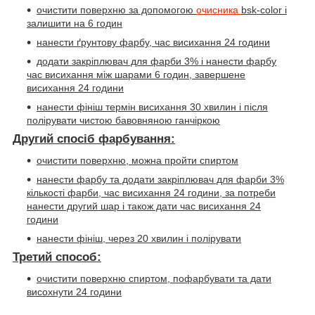
очистити поверхню за допомогою
очисника
bsk-color
і
залишити на 6 годин
нанести ґрунтову фарбу, час висихання 24 години
додати закріплювач для фарби 3% і нанести фарбу
час висихання між шарами 6 годин, завершене
висихання 24 години
нанести фініш термін висихання 30 хвилин і після
полірувати чистою бавовняною ганчіркою
Другий спосіб фарбування:
очистити поверхню, можна пройти спиртом
нанести фарбу та додати закріплювач для фарби 3%
кількості фарби, час висихання 24 години, за потреби
нанести другий шар і також дати час висихання 24
години
нанести фініш, через 20 хвилин і полірувати
Третий способ:
очистити поверхню спиртом, пофарбувати та дати
висохнути 24 години