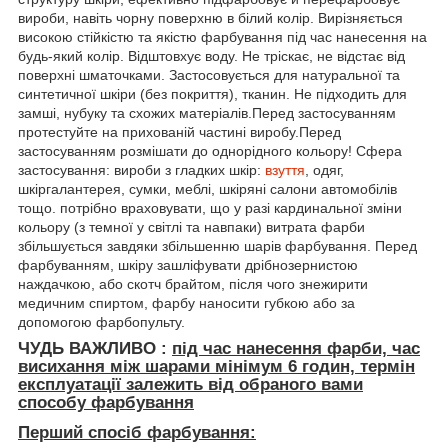
вироби, навіть чорну поверхню в білий колір. Вирізняється
високою стійкістю та якістю фарбування під час нанесення на
будь-який колір. Відштовхує воду. Не тріскає, не відстає від
поверхні шматочками. Застосовується для натуральної та
синтетичної шкіри (без покриття), тканин. Не підходить для
замші, нубуку та схожих матеріалів.Перед застосуванням
протестуйте на прихованій частині виробу.Перед
застосуванням розмішати до однорідного кольору! Сфера
застосування: вироби з гладких шкір:
взуття
, одяг,
шкіргалантерея, сумки, меблі, шкіряні салони автомобілів
тощо. потрібно враховувати, що у разі кардинальної зміни
кольору (з темної у світлі та навпаки) витрата фарби
збільшується завдяки збільшенню шарів фарбування. Перед
фарбуванням, шкіру зашліфувати дрібнозернистою
наждачкою, або скотч брайтом, після чого знежирити
медичним спиртом, фарбу наносити губкою або за
допомогою фарбопульту.
ЧУДЬ ВАЖЛИВО :
під час нанесення фарби, час
висихання між шарами мінімум
6 годин, термін
експлуатації залежить від обраного вами
способу фарбування
Перший спосіб фарбування: