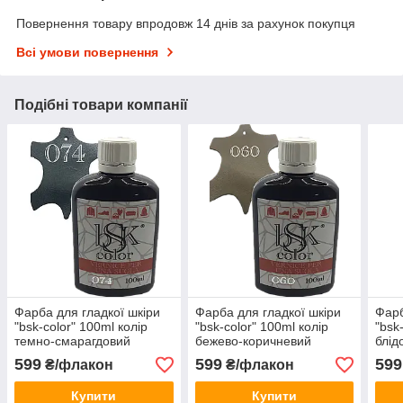
Повернення товару впродовж 14 днів за рахунок покупця
Всі умови повернення
Подібні товари компанії
Фарба для гладкої шкіри
Фарба для гладкої шкіри
Фарб
"bsk-color" 100ml колір
"bsk-color" 100ml колір
"bsk
темно-смарагдовий
бежево-коричневий
блід
599
599
599
₴/флакон
₴/флакон
Купити
Купити