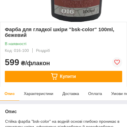
Фарба для гладкої шкіри "bsk-color" 100ml,
бежевий
В наявності
Код: 016-100
Роздріб
599
₴/флакон
Купити
Опис
Характеристики
Доставка
Оплата
Умови п
Опис
Стійка фарба "bsk-color" на водній основі глибоко проникає в
структуру шкіри, ефективно підфарбовує й перефарбовує