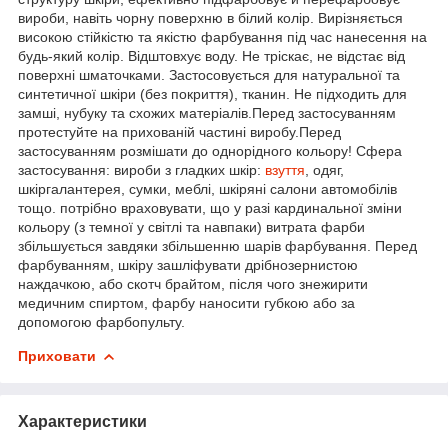
вироби, навіть чорну поверхню в білий колір. Вирізняється
високою стійкістю та якістю фарбування під час нанесення на
будь-який колір. Відштовхує воду. Не тріскає, не відстає від
поверхні шматочками. Застосовується для натуральної та
синтетичної шкіри (без покриття), тканин. Не підходить для
замші, нубуку та схожих матеріалів.Перед застосуванням
протестуйте на прихованій частині виробу.Перед
застосуванням розмішати до однорідного кольору! Сфера
застосування: вироби з гладких шкір:
взуття
, одяг,
шкіргалантерея, сумки, меблі, шкіряні салони автомобілів
тощо. потрібно враховувати, що у разі кардинальної зміни
кольору (з темної у світлі та навпаки) витрата фарби
збільшується завдяки збільшенню шарів фарбування. Перед
фарбуванням, шкіру зашліфувати дрібнозернистою
наждачкою, або скотч брайтом, після чого знежирити
медичним спиртом, фарбу наносити губкою або за
допомогою фарбопульту.
Приховати
Характеристики