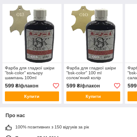
Фарба для гладкої шкіри
Фарба для гладкої шкіри
Фарб
"bsk-color" кольору
"bsk-color" 100 ml
"bsk
шампань 100ml
солом'яний колір
сала
599
599
599
₴/флакон
₴/флакон
Купити
Купити
Про нас
100% позитивних з 150 відгуків за рік