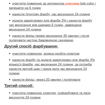
очистити поверхню за допомогою
очисника
bsk-color
і
залишити на 6 годин
нанести ґрунтову фарбу, час висихання 24 години
додати закріплювач для фарби 3% і нанести фарбу
час висихання між шарами 6 годин, завершене
висихання 24 години
нанести фініш термін висихання 30 хвилин і після
полірувати чистою бавовняною ганчіркою
Другий спосіб фарбування:
очистити поверхню, можна пройти спиртом
нанести фарбу та додати закріплювач для фарби 3%
кількості фарби, час висихання 24 години, за потреби
нанести другий шар і також дати час висихання 24
години
нанести фініш, через 20 хвилин і полірувати
Третий способ:
очистити поверхню спиртом, пофарбувати та дати
висохнути 24 години