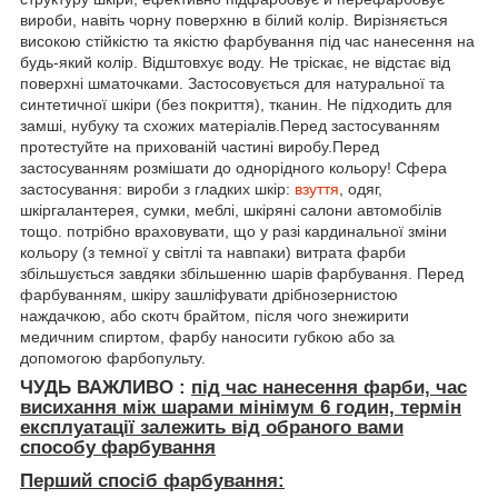
вироби, навіть чорну поверхню в білий колір. Вирізняється
високою стійкістю та якістю фарбування під час нанесення на
будь-який колір. Відштовхує воду. Не тріскає, не відстає від
поверхні шматочками. Застосовується для натуральної та
синтетичної шкіри (без покриття), тканин. Не підходить для
замші, нубуку та схожих матеріалів.Перед застосуванням
протестуйте на прихованій частині виробу.Перед
застосуванням розмішати до однорідного кольору! Сфера
застосування: вироби з гладких шкір:
взуття
, одяг,
шкіргалантерея, сумки, меблі, шкіряні салони автомобілів
тощо. потрібно враховувати, що у разі кардинальної зміни
кольору (з темної у світлі та навпаки) витрата фарби
збільшується завдяки збільшенню шарів фарбування. Перед
фарбуванням, шкіру зашліфувати дрібнозернистою
наждачкою, або скотч брайтом, після чого знежирити
медичним спиртом, фарбу наносити губкою або за
допомогою фарбопульту.
ЧУДЬ ВАЖЛИВО :
під час нанесення фарби, час
висихання між шарами мінімум
6 годин, термін
експлуатації залежить від обраного вами
способу фарбування
Перший спосіб фарбування: