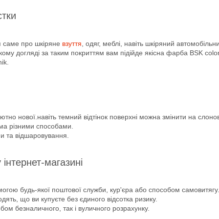
стки
ся саме про шкіряне
взуття
, одяг, меблі, навіть шкіряний автомобільн
кому догляді за таким покриттям вам підійде якісна фарба BSK color
ik.
но нової.навіть темний відтінок поверхні можна змінити на слонову
ма різними способами.
и та відшаровування.
інтернет-магазині
гою будь-якої поштової служби, кур'єра або способом самовитягу
одять, що ви купуєте без єдиного відсотка ризику.
ом безналичного, так і вуличного розрахунку.