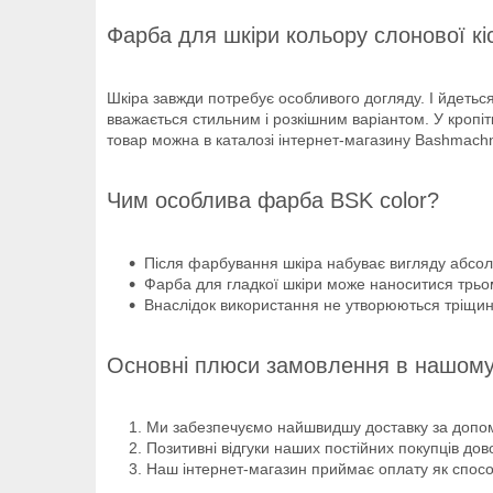
Фарба для шкіри кольору слонової кі
Шкіра завжди потребує особливого догляду. І йдеть
вважається стильним і розкішним варіантом. У кропіт
товар можна в каталозі інтернет-магазину Bashmachn
Чим особлива фарба BSK color?
Після фарбування шкіра набуває вигляду абсолют
Фарба для гладкої шкіри може наноситися трьо
Внаслідок використання не утворюються тріщин
Основні плюси замовлення в нашому 
Ми забезпечуємо найшвидшу доставку за допомо
Позитивні відгуки наших постійних покупців дов
Наш інтернет-магазин приймає оплату як способ