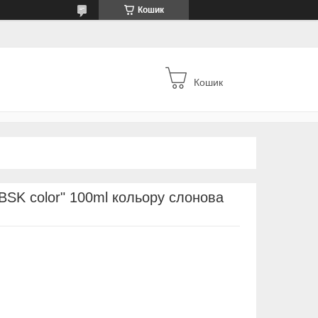
Кошик
Кошик
BSK color" 100ml кольору слонова