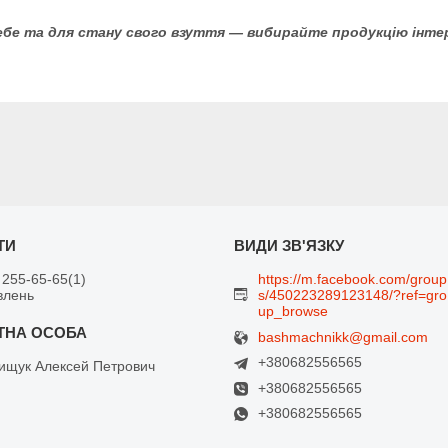
бе та для стану свого взуття — вибирайте продукцію інте
 255-65-65
1
https://m.facebook.com/group
влень
s/450223289123148/?ref=gro
up_browse
bashmachnikk@gmail.com
+380682556565
щук Алексей Петрович
+380682556565
+380682556565