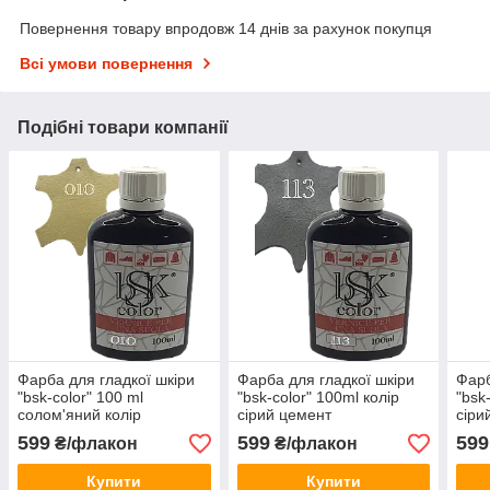
Повернення товару впродовж 14 днів за рахунок покупця
Всі умови повернення
Подібні товари компанії
Фарба для гладкої шкіри
Фарба для гладкої шкіри
Фарб
"bsk-color" 100 ml
"bsk-color" 100ml колір
"bsk
солом'яний колір
сірий цемент
сіри
599
599
599
₴/флакон
₴/флакон
Купити
Купити