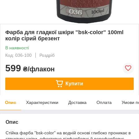
Фарба для гладкої шкіри "bsk-color" 100ml
колір сірий брезент
В наявності
Код: 036-100
Роздріб
599
₴/флакон
Купити
Опис
Характеристики
Доставка
Оплата
Умови п
Опис
Стійка фарба "bsk-color" на водній основі глибоко проникає в
структуру шкіри, ефективно підфарбовує й перефарбовує