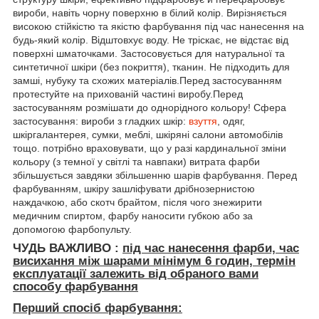
вироби, навіть чорну поверхню в білий колір. Вирізняється
високою стійкістю та якістю фарбування під час нанесення на
будь-який колір. Відштовхує воду. Не тріскає, не відстає від
поверхні шматочками. Застосовується для натуральної та
синтетичної шкіри (без покриття), тканин. Не підходить для
замші, нубуку та схожих матеріалів.Перед застосуванням
протестуйте на прихованій частині виробу.Перед
застосуванням розмішати до однорідного кольору! Сфера
застосування: вироби з гладких шкір:
взуття
, одяг,
шкіргалантерея, сумки, меблі, шкіряні салони автомобілів
тощо. потрібно враховувати, що у разі кардинальної зміни
кольору (з темної у світлі та навпаки) витрата фарби
збільшується завдяки збільшенню шарів фарбування. Перед
фарбуванням, шкіру зашліфувати дрібнозернистою
наждачкою, або скотч брайтом, після чого знежирити
медичним спиртом, фарбу наносити губкою або за
допомогою фарбопульту.
ЧУДЬ ВАЖЛИВО :
під час нанесення фарби, час
висихання між шарами мінімум
6 годин, термін
експлуатації залежить від обраного вами
способу фарбування
Перший спосіб фарбування: