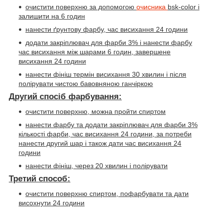
очистити поверхню за допомогою
очисника
bsk-color
і
залишити на 6 годин
нанести ґрунтову фарбу, час висихання 24 години
додати закріплювач для фарби 3% і нанести фарбу
час висихання між шарами 6 годин, завершене
висихання 24 години
нанести фініш термін висихання 30 хвилин і після
полірувати чистою бавовняною ганчіркою
Другий спосіб фарбування:
очистити поверхню, можна пройти спиртом
нанести фарбу та додати закріплювач для фарби 3%
кількості фарби, час висихання 24 години, за потреби
нанести другий шар і також дати час висихання 24
години
нанести фініш, через 20 хвилин і полірувати
Третий способ:
очистити поверхню спиртом, пофарбувати та дати
висохнути 24 години