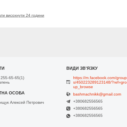
ти висохнути 24 години
 255-65-65
1
https://m.facebook.com/group
влень
s/450223289123148/?ref=gro
up_browse
bashmachnikk@gmail.com
+380682556565
щук Алексей Петрович
+380682556565
+380682556565