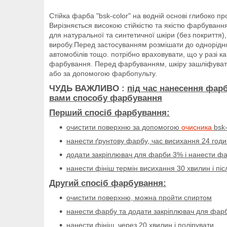
Стійка фарба "bsk-color" на водній основі глибоко п
Вирізняється високою стійкістю та якістю фарбування
для натуральної та синтетичної шкіри (без покриття)
виробу.Перед застосуванням розмішати до однорідно
автомобілів тощо. потрібно враховувати, що у разі к
фарбування. Перед фарбуванням, шкіру зашліфувати
або за допомогою фарбопульту.
ЧУДЬ ВАЖЛИВО :
під час нанесення фар
вами способу фарбування
Перший спосіб фарбування:
очистити поверхню за допомогою
очисника
bsk
нанести ґрунтову фарбу, час висихання 24 год
додати закріплювач для фарби 3% і нанести фа
нанести фініш термін висихання 30 хвилин і пі
Другий спосіб фарбування:
очистити поверхню, можна пройти спиртом
нанести фарбу та додати закріплювач для фарби
нанести фініш, через 20 хвилин і полірувати