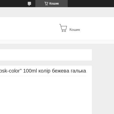
Кошик
Кошик
bsk-color" 100ml колір бежева галька