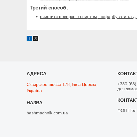
Третий способ:
очистити поверхню спиртом, пофарбувати та да
+380 (68)
Сквирское шоссе 178, Біла Церква,
для замо
Україна
ФОП Поли
bashmachnik.com.ua