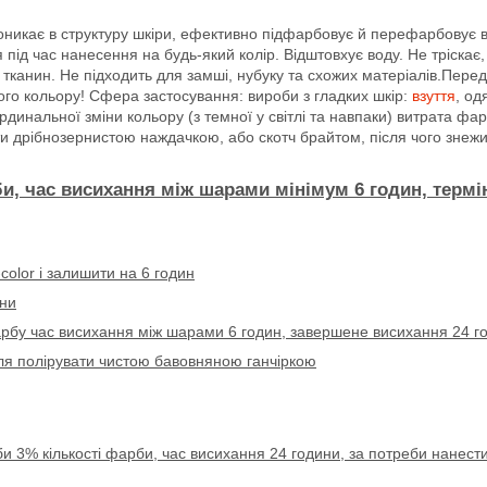
роникає в структуру шкіри, ефективно підфарбовує й перефарбовує в
 під час нанесення на будь-який колір. Відштовхує воду. Не тріскає
, тканин. Не підходить для замші, нубуку та схожих матеріалів.Пере
го кольору! Сфера застосування: вироби з гладких шкір:
взуття
, од
ардинальної зміни кольору (з темної у світлі та навпаки) витрата ф
 дрібнозернистою наждачкою, або скотч брайтом, після чого знеж
би, час висихання між шарами мінімум
6 годин, термі
-color
і залишити на 6 годин
ини
рбу час висихання між шарами 6 годин, завершене висихання 24 г
сля полірувати чистою бавовняною ганчіркою
 3% кількості фарби, час висихання 24 години, за потреби нанести