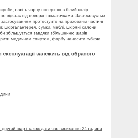
ироби, навіть чорну поверхню в білий колір.
, не відстає від поверхні шматочками. Застосовується
д застосуванням протестуйте на прихованій частині
яг, шкіргалантерея, сумки, меблі, шкіряні салони
арби збільшується завдяки збільшенню шарів
ирити медичним спиртом, фарбу наносити губкою
н експлуатації залежить від обраного
одини
 другий шар і також дати час висихання 24 години