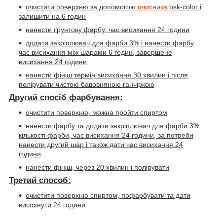
очистити поверхню за допомогою
очисника
bsk-color
і
залишити на 6 годин
нанести ґрунтову фарбу, час висихання 24 години
додати закріплювач для фарби 3% і нанести фарбу
час висихання між шарами 6 годин, завершене
висихання 24 години
нанести фініш термін висихання 30 хвилин і після
полірувати чистою бавовняною ганчіркою
Другий спосіб фарбування:
очистити поверхню, можна пройти спиртом
нанести фарбу та додати закріплювач для фарби 3%
кількості фарби, час висихання 24 години, за потреби
нанести другий шар і також дати час висихання 24
години
нанести фініш, через 20 хвилин і полірувати
Третий способ:
очистити поверхню спиртом, пофарбувати та дати
висохнути 24 години