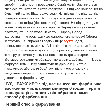
вироби, навіть чорну поверхню в білий колір. Вирізняється
високою стійкістю та якістю фарбування під час нанесення на
будь-який колір. Відштовхує воду. Не тріскає, не відстає від
поверхні шматочками. Застосовується для натуральної та
синтетичної шкіри (без покриття), тканин. Не підходить для
замші, нубуку та схожих матеріалів.Перед застосуванням
протестуйте на прихованій частині виробу.Перед
застосуванням розмішати до однорідного кольору! Сфера
застосування: вироби з гладких шкір:
взуття
, одяг,
шкіргалантерея, сумки, меблі, шкіряні салони автомобілів
тощо. потрібно враховувати, що у разі кардинальної зміни
кольору (з темної у світлі та навпаки) витрата фарби
збільшується завдяки збільшенню шарів фарбування. Перед
фарбуванням, шкіру зашліфувати дрібнозернистою
наждачкою, або скотч брайтом, після чого знежирити
медичним спиртом, фарбу наносити губкою або за
допомогою фарбопульту.
ЧУДЬ ВАЖЛИВО :
під час нанесення фарби, час
висихання між шарами мінімум
6 годин, термін
експлуатації залежить від обраного вами
способу фарбування
Перший спосіб фарбування: