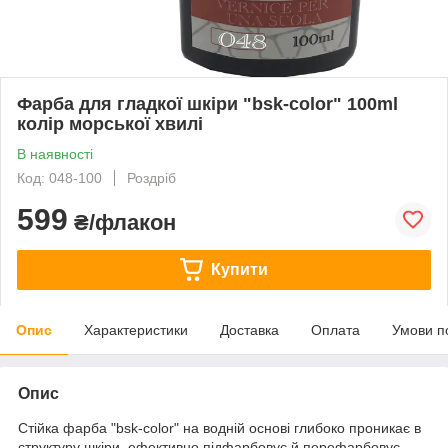
Фарба для гладкої шкіри "bsk-color" 100ml
колір морської хвилі
В наявності
Код: 048-100
Роздріб
599
₴/флакон
Купити
Опис
Характеристики
Доставка
Оплата
Умови п
Опис
Стійка фарба "bsk-color" на водній основі глибоко проникає в
структуру шкіри, ефективно підфарбовує й перефарбовує