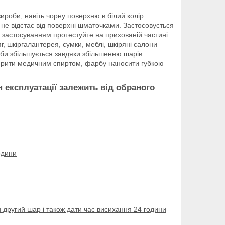
ироби, навіть чорну поверхню в білий колір.
, не відстає від поверхні шматочками. Застосовується
д застосуванням протестуйте на прихованій частині
яг, шкіргалантерея, сумки, меблі, шкіряні салони
арби збільшується завдяки збільшенню шарів
ирити медичним спиртом, фарбу наносити губкою
н експлуатації залежить від обраного
одини
 другий шар і також дати час висихання 24 години