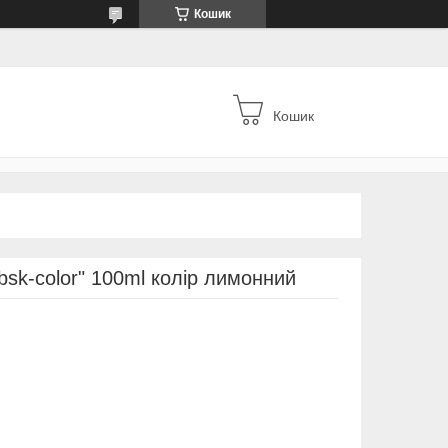
Кошик
Кошик
bsk-color" 100ml колір лимонний