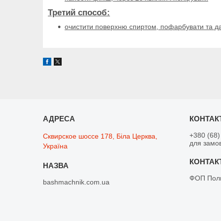
Третий способ:
очистити поверхню спиртом, пофарбувати та да
+380 (68)
Сквирское шоссе 178, Біла Церква,
для замо
Україна
ФОП Поли
bashmachnik.com.ua