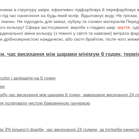
роникає в структуру шкіри, ефективно підфарбовує й перефарбовує в
 під час нанесення на будь-який колір. Відштовхує воду. Не тріскає
, тканин. Не підходить для замші, нубуку та схожих матеріалів.Пере
го кольору! Сфера застосування: вироби з гладких шкір:
взуття
, од
ардинальної зміни кольору (з темної у світлі та навпаки) витрата ф
 дрібнозернистою наждачкою, або скотч брайтом, після чого знеж
би, час висихання між шарами мінімум
6 годин, термі
-color
і залишити на 6 годин
ини
рбу час висихання між шарами 6 годин, завершене висихання 24 г
сля полірувати чистою бавовняною ганчіркою
 3% кількості фарби, час висихання 24 години, за потреби нанести