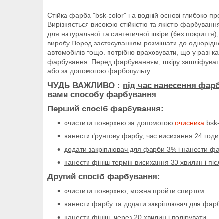
Стійка фарба "bsk-color" на водній основі глибоко п
Вирізняється високою стійкістю та якістю фарбування
для натуральної та синтетичної шкіри (без покриття)
виробу.Перед застосуванням розмішати до однорідно
автомобілів тощо. потрібно враховувати, що у разі к
фарбування. Перед фарбуванням, шкіру зашліфувати
або за допомогою фарбопульту.
ЧУДЬ ВАЖЛИВО :
під час нанесення фар
вами способу фарбування
Перший спосіб фарбування:
очистити поверхню за допомогою
очисника
bsk
нанести ґрунтову фарбу, час висихання 24 год
додати закріплювач для фарби 3% і нанести фа
нанести фініш термін висихання 30 хвилин і пі
Другий спосіб фарбування:
очистити поверхню, можна пройти спиртом
нанести фарбу та додати закріплювач для фарби
нанести фініш, через 20 хвилин і полірувати