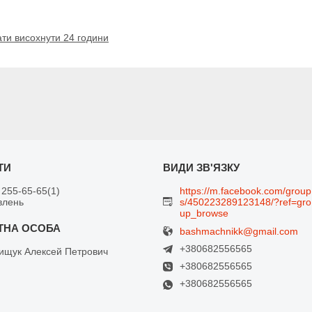
ти висохнути 24 години
 255-65-65
1
https://m.facebook.com/group
влень
s/450223289123148/?ref=gro
up_browse
bashmachnikk@gmail.com
+380682556565
щук Алексей Петрович
+380682556565
+380682556565