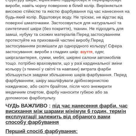
вироби, навіть чорну поверхню в білий колір. Вирізняється
високою стійкістю та якістю фарбування під час нанесення на
будь-який колір. Відштовхує воду. Не тріскає, не відстає від
поверхні шматочками. Застосовується для натуральної та
синтетичної шкіри (без покриття), тканин. Не підходить для
замші, нубуку та схожих матеріалів.Перед застосуванням
протестуйте на прихованій частині виробу.Перед
застосуванням розмішати до однорідного кольору! Сфера
застосування: вироби з гладких шкір:
взуття
, одяг,
шкіргалантерея, сумки, меблі, шкіряні салони автомобілів
тощо. потрібно враховувати, що у разі кардинальної зміни
кольору (з темної у світлі та навпаки) витрата фарби
збільшується завдяки збільшенню шарів фарбування. Перед
фарбуванням, шкіру зашліфувати дрібнозернистою
наждачкою, або скотч брайтом, після чого знежирити
медичним спиртом, фарбу наносити губкою або за
допомогою фарбопульту.
ЧУДЬ ВАЖЛИВО :
під час нанесення фарби, час
висихання між шарами мінімум
6 годин, термін
експлуатації залежить від обраного вами
способу фарбування
Перший спосіб фарбування: