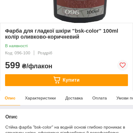
Фарба для гладкої шкіри "bsk-color" 100ml
колір оливково-коричневий
В наявності
Код: 096-100
Роздріб
599
₴/флакон
Купити
Опис
Характеристики
Доставка
Оплата
Умови п
Опис
Стійка фарба "bsk-color" на водній основі глибоко проникає в
структуру шкіри, ефективно підфарбовує й перефарбовує