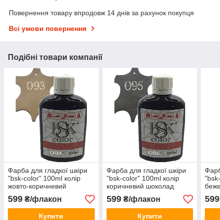
Повернення товару впродовж 14 днів за рахунок покупця
Всі умови повернення
Подібні товари компанії
Фарба для гладкої шкіри
Фарба для гладкої шкіри
Фарб
"bsk-color" 100ml колір
"bsk-color" 100ml колір
"bsk
жовто-коричневий
коричневий шоколад
беже
599
599
599
₴/флакон
₴/флакон
Купити
Купити