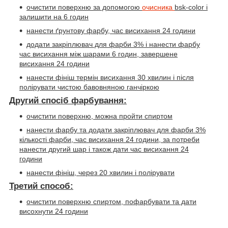
очистити поверхню за допомогою
очисника
bsk-color
і
залишити на 6 годин
нанести ґрунтову фарбу, час висихання 24 години
додати закріплювач для фарби 3% і нанести фарбу
час висихання між шарами 6 годин, завершене
висихання 24 години
нанести фініш термін висихання 30 хвилин і після
полірувати чистою бавовняною ганчіркою
Другий спосіб фарбування:
очистити поверхню, можна пройти спиртом
нанести фарбу та додати закріплювач для фарби 3%
кількості фарби, час висихання 24 години, за потреби
нанести другий шар і також дати час висихання 24
години
нанести фініш, через 20 хвилин і полірувати
Третий способ:
очистити поверхню спиртом, пофарбувати та дати
висохнути 24 години