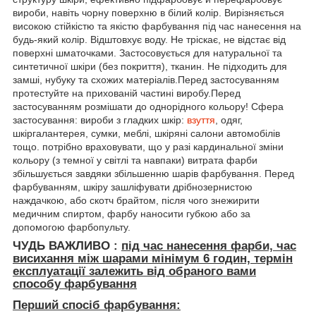
вироби, навіть чорну поверхню в білий колір. Вирізняється
високою стійкістю та якістю фарбування під час нанесення на
будь-який колір. Відштовхує воду. Не тріскає, не відстає від
поверхні шматочками. Застосовується для натуральної та
синтетичної шкіри (без покриття), тканин. Не підходить для
замші, нубуку та схожих матеріалів.Перед застосуванням
протестуйте на прихованій частині виробу.Перед
застосуванням розмішати до однорідного кольору! Сфера
застосування: вироби з гладких шкір:
взуття
, одяг,
шкіргалантерея, сумки, меблі, шкіряні салони автомобілів
тощо. потрібно враховувати, що у разі кардинальної зміни
кольору (з темної у світлі та навпаки) витрата фарби
збільшується завдяки збільшенню шарів фарбування. Перед
фарбуванням, шкіру зашліфувати дрібнозернистою
наждачкою, або скотч брайтом, після чого знежирити
медичним спиртом, фарбу наносити губкою або за
допомогою фарбопульту.
ЧУДЬ ВАЖЛИВО :
під час нанесення фарби, час
висихання між шарами мінімум
6 годин, термін
експлуатації залежить від обраного вами
способу фарбування
Перший спосіб фарбування: