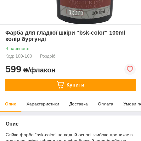
Фарба для гладкої шкіри "bsk-color" 100ml
колір бургунді
В наявності
Код: 100-100
Роздріб
599
₴/флакон
Купити
Опис
Характеристики
Доставка
Оплата
Умови п
Опис
Стійка фарба "bsk-color" на водній основі глибоко проникає в
структуру шкіри, ефективно підфарбовує й перефарбовує