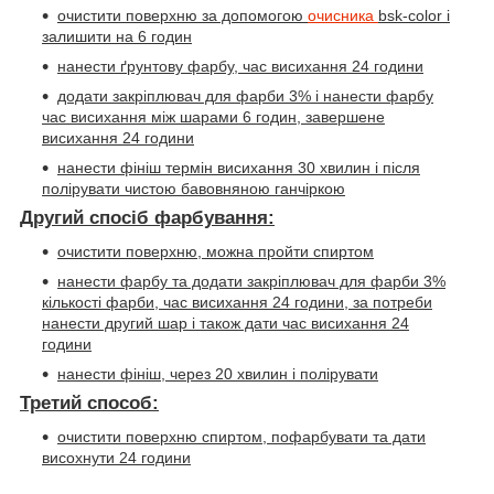
очистити поверхню за допомогою
очисника
bsk-color
і
залишити на 6 годин
нанести ґрунтову фарбу, час висихання 24 години
додати закріплювач для фарби 3% і нанести фарбу
час висихання між шарами 6 годин, завершене
висихання 24 години
нанести фініш термін висихання 30 хвилин і після
полірувати чистою бавовняною ганчіркою
Другий спосіб фарбування:
очистити поверхню, можна пройти спиртом
нанести фарбу та додати закріплювач для фарби 3%
кількості фарби, час висихання 24 години, за потреби
нанести другий шар і також дати час висихання 24
години
нанести фініш, через 20 хвилин і полірувати
Третий способ:
очистити поверхню спиртом, пофарбувати та дати
висохнути 24 години