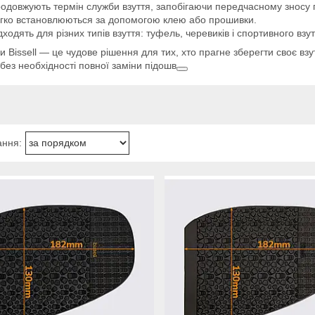
одовжують термін служби взуття, запобігаючи передчасному зносу 
гко встановлюються за допомогою клею або прошивки.
дходять для різних типів взуття: туфель, черевиків і спортивного взут
и Bissell — це чудове рішення для тих, хто прагне зберегти своє взу
без необхідності повної заміни підошв