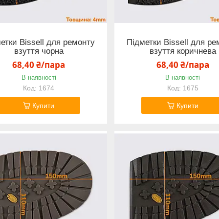
етки Bissell для ремонту
Підметки Bissell для ре
взуття чорна
взуття коричнева
68,40 ₴/пара
68,40 ₴/пара
В наявності
В наявності
1674
1675
Купити
Купити