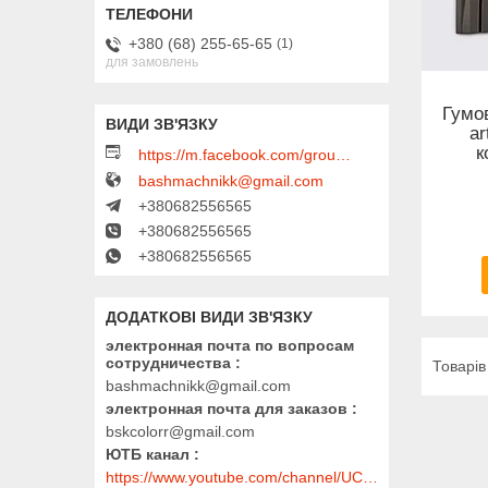
+380 (68) 255-65-65
1
для замовлень
Гумо
ar
к
https://m.facebook.com/groups/450223289123148/?ref=group_browse
bashmachnikk@gmail.com
+380682556565
+380682556565
+380682556565
электронная почта по вопросам
сотрудничества
bashmachnikk@gmail.com
электронная почта для заказов
bskcolorr@gmail.com
ЮТБ канал
https://www.youtube.com/channel/UClmpExjfqH65_PkVWCmgPbQ