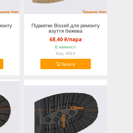
монту
Підметки Bissell для ремонту
взуття бежева
68,40 ₴/пара
В наявності
4919
Купити