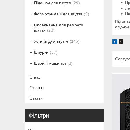
Пр
Підошви для взуття
29
Ле
Пі
Формотримачі для взуття
9
Підметк
Обладнання для ремонту
служби 
взуття
23
Устілки для взуття
145
Шнурки
57
Швейні машинки
2
О нас
Отзывы
Статьи
Фільтри