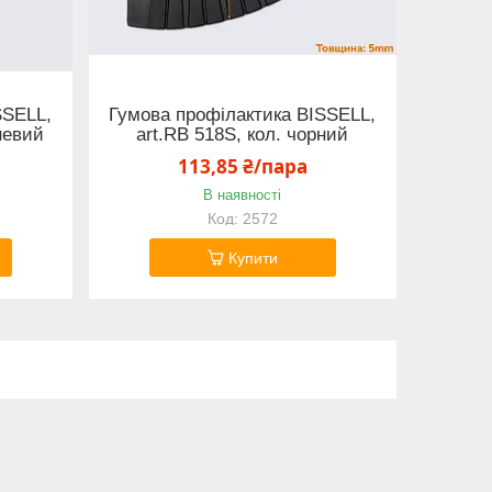
SSELL,
Гумова профілактика BISSELL,
невий
art.RB 518S, кол. чорний
113,85 ₴/пара
В наявності
2572
Купити