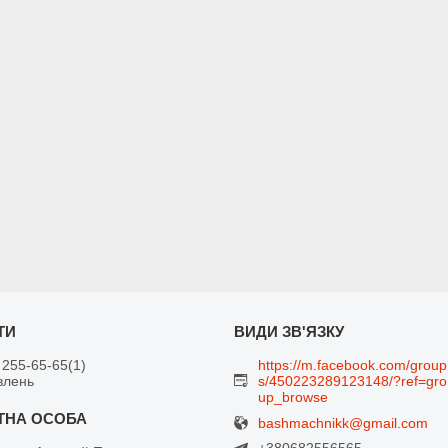
 255-65-65
1
https://m.facebook.com/group
влень
s/450223289123148/?ref=gro
up_browse
bashmachnikk@gmail.com
+380682556565