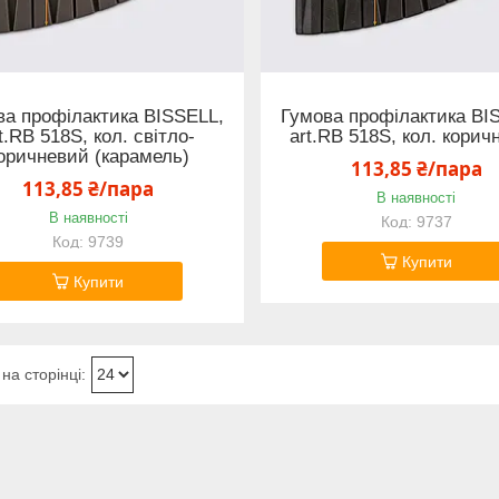
ва профілактика BISSELL,
Гумова профілактика BI
t.RB 518S, кол. світло-
art.RB 518S, кол. корич
оричневий (карамель)
113,85 ₴/пара
113,85 ₴/пара
В наявності
В наявності
9737
9739
Купити
Купити