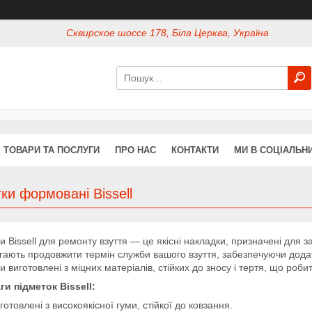
Сквирское шоссе 178, Біла Церква, Україна
ТОВАРИ ТА ПОСЛУГИ
ПРО НАС
КОНТАКТИ
МИ В СОЦІАЛЬН
ки формовані Bissell
и Bissell для ремонту взуття — це якісні накладки, призначені для 
ають продовжити термін служби вашого взуття, забезпечуючи дода
и виготовлені з міцних матеріалів, стійких до зносу і тертя, що ро
и підметок Bissell:
готовлені з високоякісної гуми, стійкої до ковзання.