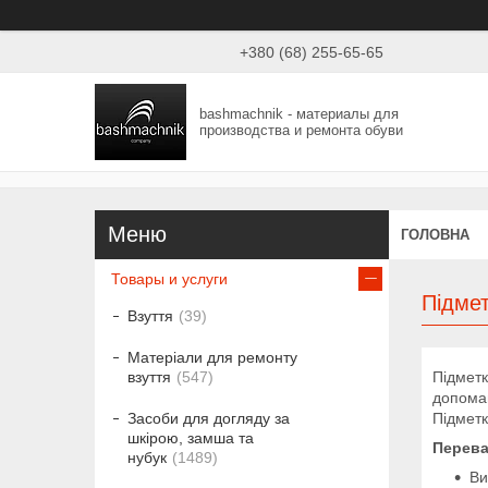
+380 (68) 255-65-65
bashmachnik - материалы для
производства и ремонта обуви
ГОЛОВНА
Товары и услуги
Підмет
Взуття
39
Матеріали для ремонту
Підметк
взуття
547
допомаг
Підметк
Засоби для догляду за
шкірою, замша та
Переваг
нубук
1489
Ви