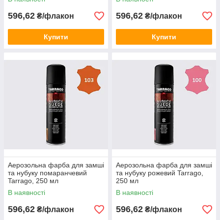
596,62
596,62
₴/флакон
₴/флакон
Купити
Купити
Аерозольна фарба для замші
Аерозольна фарба для замші
та нубуку помаранчевий
та нубуку рожевий Tarrago,
Tarrago, 250 мл
250 мл
В наявності
В наявності
596,62
596,62
₴/флакон
₴/флакон