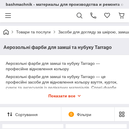
bashmachnik - материалы для производства и ремонта об
Товари та послуги
Засоби для догляду за шкірою, замша
Аерозольні фарби для замші та нубуку Tarrago
Аерозольні фарби для замші та нубуку Tarrago —
професійне відновлення кольору
Аерозольні фарби для замші та нубуку Tarrago — це
професійні засоби для відновлення кольору взуття, курток,
сумок та аксесуарів із делікатних матеріалів. Спреї-фарби
спеціально розроблені для догляду за замшею та нубуком,
Показати все
допомагають освіжити колір, приховати потертості, усунути
вицвітання та повернути виробам охайний вигляд.
Сортування
0
Фільтри
Фарба-аерозоль Tarrago рівномірно наноситься, не склеює
ворс і зберігає природну текстуру матеріалу. Засіб глибоко