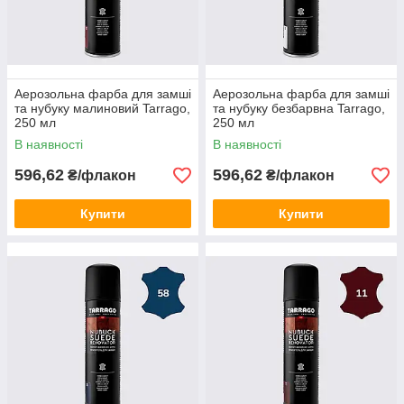
Після висихання підніміть ворс спеціальною щіткою для
замші та нубуку.
⚠️ Рекомендація: перед першим використанням протестуйте
засіб на малопомітній ділянці.
Аерозольна фарба для замші
Аерозольна фарба для замші
та нубуку малиновий Tarrago,
та нубуку безбарвна Tarrago,
250 мл
250 мл
В наявності
В наявності
596,62
596,62
₴/флакон
₴/флакон
Купити
Купити