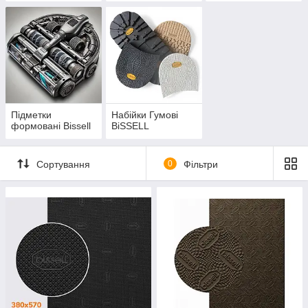
Підметки
Набійки Гумові
формовані Bissell
BiSSELL
Сортування
0
Фільтри