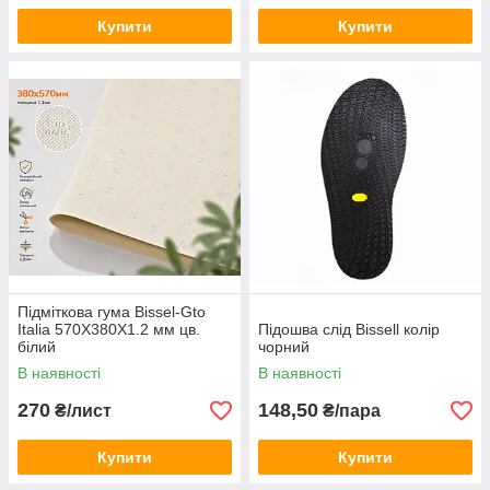
Купити
Купити
Підміткова гума Bissel-Gto
Italia 570X380X1.2 мм цв.
Підошва слід Bissell колір
білий
чорний
В наявності
В наявності
270
148,50
₴/лист
₴/пара
Купити
Купити