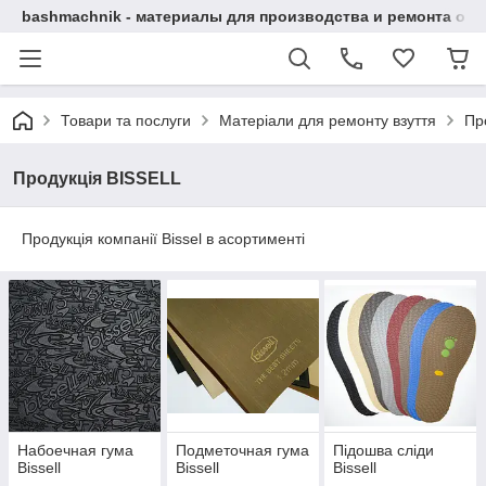
bashmachnik - материалы для производства и ремонта об
Товари та послуги
Матеріали для ремонту взуття
Пр
Продукція BISSELL
Продукція компанії Bissel в асортименті
Набоечная гума
Подметочная гума
Підошва сліди
Bissell
Bissell
Bissell