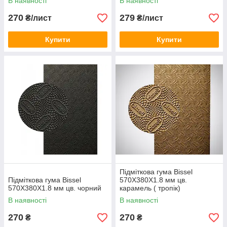
В наявності
В наявності
270
279
₴/лист
₴/лист
Купити
Купити
Підміткова гума Bissel
Підміткова гума Bissel
570X380X1.8 мм цв.
570X380X1.8 мм цв. чорний
карамель ( тропік)
В наявності
В наявності
270
270
₴
₴