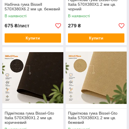
Набічна гума Bissell
Italia 570X380X1.2 мм цв.
570X380X6.2 мм цв. бежевий
чорний
В наявності
В наявності
675
279
₴/лист
₴
Купити
Купити
Підміткова гума Bissel-Gto
Підміткова гума Bissel-Gto
Italia 570X380X1.2 мм цв.
Italia 570X380X1.2 мм цв.
коричневий
бежевий